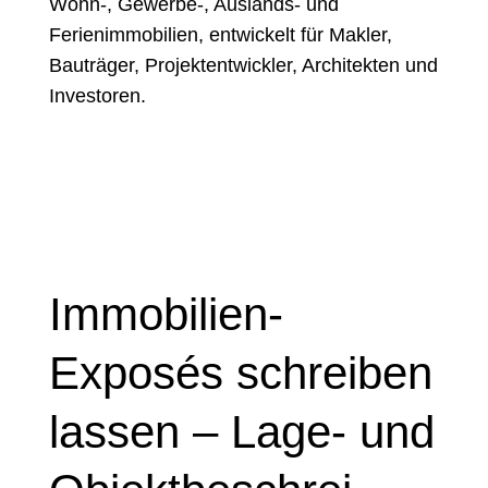
Wohn‑, Gewerbe‑, Auslands‑ und
Bauträger, Projektentwickler, Architekten und
Ferienimmobilien, entwickelt für Makler,
Investoren.
Bauträger, Projektentwickler, Architekten und
Investoren.
Immobilien-
Exposés schreiben
lassen – Lage- und