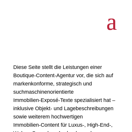
Diese Seite stellt die Leistungen einer
Boutique‑Content‑Agentur vor, die sich auf
Diese Seite stellt die Leistungen einer
markenkonforme, strategisch und
Boutique‑Content‑Agentur vor, die sich auf
suchmaschinenorientierte
markenkonforme, strategisch und
Immobilien‑Exposé‑Texte spezialisiert hat –
suchmaschinenorientierte
inklusive Objekt‑ und Lagebeschreibungen
Immobilien‑Exposé‑Texte spezialisiert hat –
sowie weiterem hochwertigen
inklusive Objekt‑ und Lagebeschreibungen
Immobilien‑Content für Luxus‑, High‑End‑,
sowie weiterem hochwertigen
Wohn‑, Gewerbe‑, Auslands‑ und
Immobilien‑Content für Luxus‑, High‑End‑,
Ferienimmobilien, entwickelt für Makler,